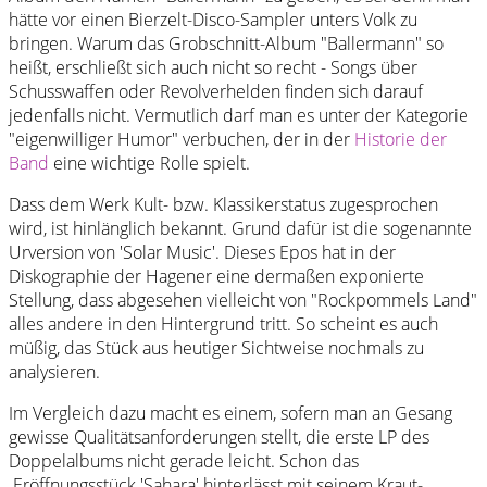
hätte vor einen Bierzelt-Disco-Sampler unters Volk zu
bringen. Warum das Grobschnitt-Album "Ballermann" so
heißt, erschließt sich auch nicht so recht - Songs über
Schusswaffen oder Revolverhelden finden sich darauf
jedenfalls nicht. Vermutlich darf man es unter der Kategorie
"eigenwilliger Humor" verbuchen, der in der
Historie der
Band
eine wichtige Rolle spielt.
Dass dem Werk Kult- bzw. Klassikerstatus zugesprochen
wird, ist hinlänglich bekannt. Grund dafür ist die sogenannte
Urversion von 'Solar Music'. Dieses Epos hat in der
Diskographie der Hagener eine dermaßen exponierte
Stellung, dass abgesehen vielleicht von "Rockpommels Land"
alles andere in den Hintergrund tritt. So scheint es auch
müßig, das Stück aus heutiger Sichtweise nochmals zu
analysieren.
Im Vergleich dazu macht es einem, sofern man an Gesang
gewisse Qualitätsanforderungen stellt, die erste LP des
Doppelalbums nicht gerade leicht. Schon das
Eröffnungsstück 'Sahara' hinterlässt mit seinem Kraut-