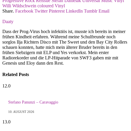
Progressive Rock
Reissue
Stefan Danielak
Universal Music
Vinyl
Willi Wildschwein
coloured Vinyl
Share.
Facebook
Twitter
Pinterest
LinkedIn
Tumblr
Email
Daaty
Dass der Prog-Virus hoch infektiös ist, musste ich bereits in meiner
frühen Kindheit erfahren. Während meine Schulfreunde noch
sorglos Ilja Richters Disco mit The Sweet und den Bay City Rollers
schauen konnten, hatte mich mein älterer Bruder bereits in den
frühen Siebzigern mit ELP und Yes verkorkst. Mein erster
Radiorekorder und die LP-Hitparade von SWF3 gaben mir mit
Genesis und Eloy dann den Rest.
Related
Posts
12.0
Stefano Panunzi – Caravaggio
10. AUGUST 2026
13.0