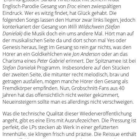
Englisch-Parodie Gesang von
Eroc
einen zwiespältigen
Eindruck. Wer es witzig findet, hat Glück gehabt. Die
folgenden Songs lassen den Humor zwar links liegen, jedoch
konterkariert der Gesang von
Willi Wildschwein (Stefan
Danielak)
die Musik doch ein ums andere Mal. Hört man auf
der musikalischen Seite da und dort schon mal Yes oder
Genesis heraus, liegt im Gesang so rein gar nichts, was den
Hörer an ein Goldkehlchen wie
Jon Anderson
oder an das
Charisma eines
Peter Gabriel
erinnert. Der Spitznamee ist bei
Stefan Danielak
Programm. Insbesondere auf den Stücken
der zweiten Seite, die mitunter recht melodisch, brav und
getragen ausfallen, mögen manche Hörer den Gesang als
Fremdkörper empfinden. Nun, Grobschnitt-Fans aus 40
Jahren hat das offensichtlich nicht weiter gekümmert,
Neueinsteigern sollte man es allerdings nicht verschweigen.
Was die technische Qualität dieser Wiederveröffentlichung
angeht, gibt es eine Eins mit Ausrufezeichen. Die Pressung ist
perfekt, die LPs stecken ab Werk in einer gefütterten
Innenhülle, sie klingen frisch und präzise. Die Reissue enthält