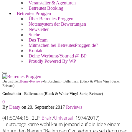
Veranstalter & Agenturen
Betreutes Booking
Betreutes Proggen
Über Betreutes Proggen
Notensystem der Bewertungen
Newsletter
Suche
Das Team
Mitmachen bei BetreutesProggen.de?
Kontakt
Deine Werbung/Your ad @ BP
Proudly Powered By WP
Du bist hier:
Home
»
Reviews
»
Grobschnitt - Ballermann (Black & White Vinyl-Serie,
Reissue)
Grobschnitt - Ballermann (Black & White Vinyl-Serie, Reissue)
0
By
Daaty
on
20. September 2017
Reviews
(41:50/44:15 , 2LP,
Brain
/
Universal
, 1974/2017)
Heutzutage käme wohl kaum jemand auf die Idee einem
Album den Namen "Ballermann" zu geben, es sei denn man