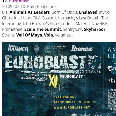
12.
Euroblast
30.09.-02.10. Köln, Essigfabrik
u.a.
Animals As Leaders
, Born Of Osiris,
Enslaved
, Invivo,
Ghost Iris, Heart Of A Coward, Humanity's Last Breath, The
Interbeing, John Browne's Flux Conduct, Materia, Novelists,
Promethee,
Scale The Summit
, Sentryturn,
Skyharbor
,
Strains,
Veil Of Maya
,
Vola
, Volumes...