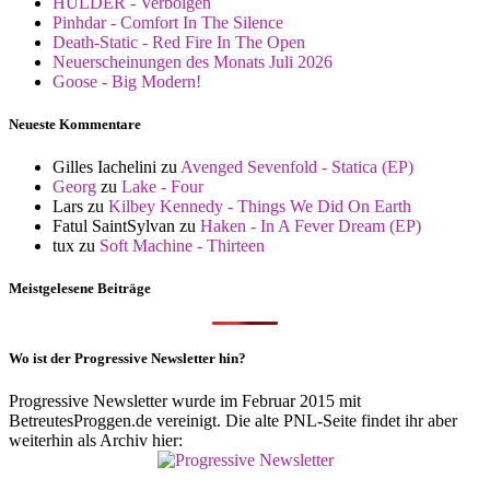
HULDER - Verbolgen
Pinhdar - Comfort In The Silence
Death-Static - Red Fire In The Open
Neuerscheinungen des Monats Juli 2026
Goose - Big Modern!
Neueste Kommentare
Gilles Iachelini
zu
Avenged Sevenfold - Statica (EP)
Georg
zu
Lake - Four
Lars
zu
Kilbey Kennedy - Things We Did On Earth
Fatul SaintSylvan
zu
Haken - In A Fever Dream (EP)
tux
zu
Soft Machine - Thirteen
Meistgelesene Beiträge
Wo ist der Progressive Newsletter hin?
Progressive Newsletter wurde im Februar 2015 mit
BetreutesProggen.de vereinigt. Die alte PNL-Seite findet ihr aber
weiterhin als Archiv hier: