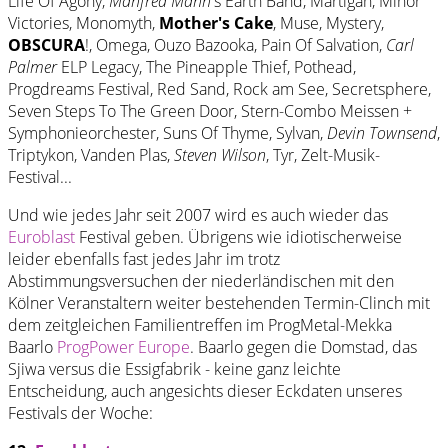
Life Of Agony,
Manfred Mann
's Earth Band, Martigan, Minor
Victories, Monomyth,
Mother's Cake
, Muse, Mystery,
OBSCURA
!, Omega, Ouzo Bazooka, Pain Of Salvation,
Carl
Palmer
ELP Legacy, The Pineapple Thief, Pothead,
Progdreams Festival, Red Sand, Rock am See, Secretsphere,
Seven Steps To The Green Door, Stern-Combo Meissen +
Symphonieorchester, Suns Of Thyme, Sylvan,
Devin Townsend
,
Triptykon, Vanden Plas,
Steven Wilson
, Tyr, Zelt-Musik-
Festival...
Und wie jedes Jahr seit 2007 wird es auch wieder das
Euroblast
Festival geben. Übrigens wie idiotischerweise
leider ebenfalls fast jedes Jahr im trotz
Abstimmungsversuchen der niederländischen mit den
Kölner Veranstaltern weiter bestehenden Termin-Clinch mit
dem zeitgleichen Familientreffen im ProgMetal-Mekka
Baarlo
ProgPower Europe
. Baarlo gegen die Domstad, das
Sjiwa versus die Essigfabrik - keine ganz leichte
Entscheidung, auch angesichts dieser Eckdaten unseres
Festivals der Woche: