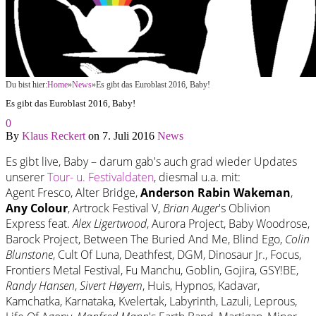
Du bist hier:
Home
»
News
»
Es gibt das Euroblast 2016, Baby!
Es gibt das Euroblast 2016, Baby!
0
By
Klaus Reckert
on
7. Juli 2016
News
Es gibt live, Baby – darum gab's auch grad wieder Updates
unserer
Tour- u. Festivaldaten
, diesmal u.a. mit:
Agent Fresco, Alter Bridge,
Anderson Rabin Wakeman
,
Any Colour
, Artrock Festival V,
Brian Auger
's Oblivion
Express feat.
Alex Ligertwood
, Aurora Project, Baby Woodrose,
Barock Project, Between The Buried And Me, Blind Ego,
Colin
Blunstone
, Cult Of Luna, Deathfest, DGM, Dinosaur Jr., Focus,
Frontiers Metal Festival, Fu Manchu, Goblin, Gojira, GSY!BE,
Randy Hansen
,
Sivert H
ø
yem
, Huis, Hypnos, Kadavar,
Kamchatka, Karnataka, Kvelertak, Labyrinth, Lazuli, Leprous,