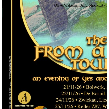
OliverWakemanBand-ShockCity-FA