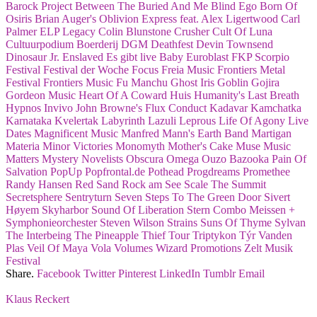
Barock Project
Between The Buried And Me
Blind Ego
Born Of
Osiris
Brian Auger's Oblivion Express feat. Alex Ligertwood
Carl
Palmer ELP Legacy
Colin Blunstone
Crusher
Cult Of Luna
Cultuurpodium Boerderij
DGM
Deathfest
Devin Townsend
Dinosaur Jr.
Enslaved
Es gibt live Baby
Euroblast
FKP Scorpio
Festival
Festival der Woche
Focus
Freia Music
Frontiers Metal
Festival
Frontiers Music
Fu Manchu
Ghost Iris
Goblin
Gojira
Gordeon Music
Heart Of A Coward
Huis
Humanity's Last Breath
Hypnos
Invivo
John Browne's Flux Conduct
Kadavar
Kamchatka
Karnataka
Kvelertak
Labyrinth
Lazuli
Leprous
Life Of Agony
Live
Dates
Magnificent Music
Manfred Mann's Earth Band
Martigan
Materia
Minor Victories
Monomyth
Mother's Cake
Muse
Music
Matters
Mystery
Novelists
Obscura
Omega
Ouzo Bazooka
Pain Of
Salvation
PopUp
Popfrontal.de
Pothead
Progdreams
Promethee
Randy Hansen
Red Sand
Rock am See
Scale The Summit
Secretsphere
Sentryturn
Seven Steps To The Green Door
Sivert
Høyem
Skyharbor
Sound Of Liberation
Stern Combo Meissen +
Symphonieorchester
Steven Wilson
Strains
Suns Of Thyme
Sylvan
The Interbeing
The Pineapple Thief
Tour
Triptykon
Týr
Vanden
Plas
Veil Of Maya
Vola
Volumes
Wizard Promotions
Zelt Musik
Festival
Share.
Facebook
Twitter
Pinterest
LinkedIn
Tumblr
Email
Klaus Reckert