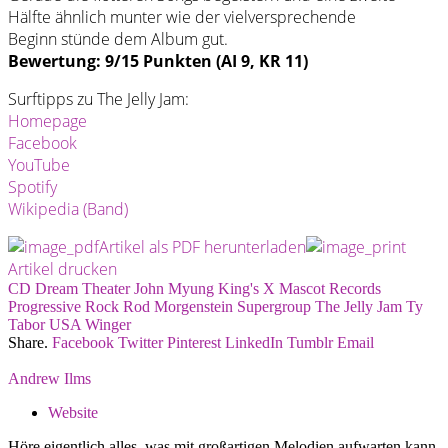
Hälfte ähnlich munter wie der vielversprechende
Beginn stünde dem Album gut.
Bewertung: 9/15 Punkten (AI 9, KR 11)
Surftipps zu The Jelly Jam:
Homepage
Facebook
YouTube
Spotify
Wikipedia (Band)
Artikel als PDF herunterladen
Artikel drucken
CD
Dream Theater
John Myung
King's X
Mascot Records
Progressive Rock
Rod Morgenstein
Supergroup
The Jelly Jam
Ty
Tabor
USA
Winger
Share.
Facebook
Twitter
Pinterest
LinkedIn
Tumblr
Email
Andrew Ilms
Website
Höre eigentlich alles, was mit großartigen Melodien aufwarten kann,