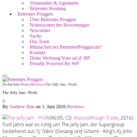
Veranstalter & Agenturen
Betreutes Booking
Betreutes Proggen
Über Betreutes Proggen
Notensystem der Bewertungen
Newsletter
Suche
Das Team
Mitmachen bei BetreutesProggen.de?
Kontakt
Deine Werbung/Your ad @ BP
Proudly Powered By WP
Du bist hier:
Home
»
Reviews
»
The Jelly Jam - Profit
The Jelly Jam - Profit
0
By
Andrew Ilms
on
1. Juni 2016
Reviews
(46:05, CD,
Mascot
/
Rough Trade
, 2016)
Fünf Jahre war es ruhig um The Jelly Jam, die Supergroup
bestehend aus
Ty Tabor
(Gesang und Gitarre - King's X),
John