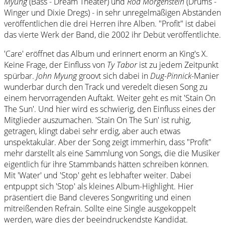
Myung
(Bass - Dream Theater) und
Rod Morgenstein
(Drums -
Winger und Dixie Dregs) - in sehr unregelmäßigen Abständen
veröffentlichen die drei Herren ihre Alben. "Profit" ist dabei
das vierte Werk der Band, die 2002 ihr Debüt veröffentlichte.
'Care' eröffnet das Album und erinnert enorm an King's X.
Keine Frage, der Einfluss von
Ty Tabor
ist zu jedem Zeitpunkt
spürbar.
John Myung
groovt sich dabei in
Dug-Pinnick-
Manier
wunderbar durch den Track und veredelt diesen Song zu
einem hervorragenden Auftakt. Weiter geht es mit 'Stain On
The Sun'. Und hier wird es schwierig, den Einfluss eines der
Mitglieder auszumachen. 'Stain On The Sun' ist ruhig,
getragen, klingt dabei sehr erdig, aber auch etwas
unspektakulär. Aber der Song zeigt immerhin, dass "Profit"
mehr darstellt als eine Sammlung von Songs, die die Musiker
eigentlich für ihre Stammbands hätten schreiben können.
Mit 'Water' und 'Stop' geht es lebhafter weiter. Dabei
entpuppt sich 'Stop' als kleines Album-Highlight. Hier
präsentiert die Band cleveres Songwriting und einen
mitreißenden Refrain. Sollte eine Single ausgekoppelt
werden, wäre dies der beeindruckendste Kandidat.