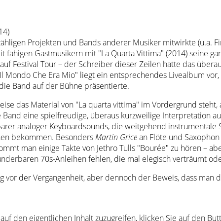
14)
ähligen Projekten und Bands anderer Musiker mitwirkte (u.a. Fin
ähigen Gastmusikern mit "La Quarta Vittima" (2014) seine ganz
 auf Festival Tour – der Schreiber dieser Zeilen hatte das übe
Il Mondo Che Era Mio" liegt ein entsprechendes Livealbum vor, d
die Band auf der Bühne präsentierte.
ise das Material von "La quarta vittima" im Vordergrund steht, 
 Band eine spielfreudige, überaus kurzweilige Interpretation au
rer analoger Keyboardsounds, die weitgehend instrumentale Sp
liehen bekommen. Besonders
Martin Grice
an Flöte und Saxophon e
ekommt man einige Takte von Jethro Tulls "Bourée" zu hören – a
 wunderbaren 70s-Anleihen fehlen, die mal elegisch verträumt 
ung vor der Vergangenheit, aber dennoch der Beweis, dass man 
auf den eigentlichen Inhalt zuzugreifen, klicken Sie auf den Bu