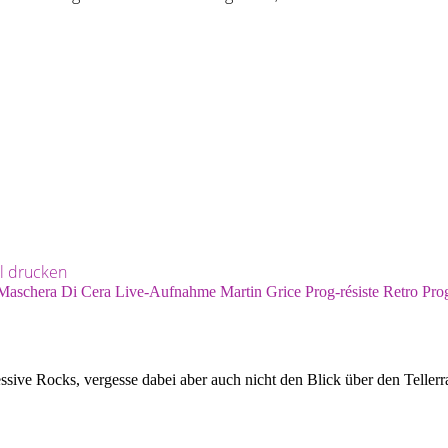
el drucken
Maschera Di Cera
Live-Aufnahme
Martin Grice
Prog-résiste
Retro Pro
essive Rocks, vergesse dabei aber auch nicht den Blick über den Tell