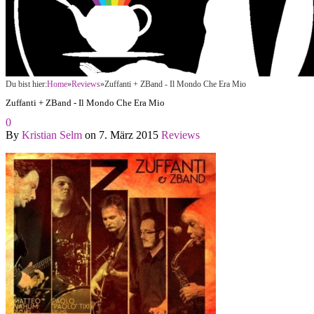
Du bist hier:
Home
»
Reviews
»
Zuffanti + ZBand - Il Mondo Che Era Mio
Zuffanti + ZBand - Il Mondo Che Era Mio
0
By
Kristian Selm
on
7. März 2015
Reviews