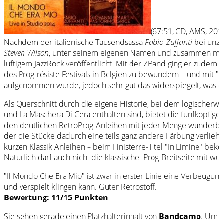
(67:51, CD, AMS, 20
Nachdem der italienische Tausendsassa
Fabio Zuffanti
bei unz
Steven Wilson
, unter seinem eigenen Namen und zusammen mit f
luftigem JazzRock veröffentlicht. Mit der ZBand ging er zudem
des Prog-résiste Festivals in Belgien zu bewundern – und mit "
aufgenommen wurde, jedoch sehr gut das widerspiegelt, was 
Als Querschnitt durch die eigene Historie, bei dem logischerwe
und La Maschera Di Cera enthalten sind, bietet die fünfköpfige
den deutlichen RetroProg-Anleihen mit jeder Menge wunderba
der die Stücke dadurch eine teils ganz andere Färbung ver
kurzen Klassik Anleihen – beim Finisterre-Titel "In Limine" b
Natürlich darf auch nicht die klassische Prog-Breitseite mit
"Il Mondo Che Era Mio" ist zwar in erster Linie eine Verbeug
und verspielt klingen kann. Guter Retrostoff.
Bewertung: 11/15 Punkten
Sie sehen gerade einen Platzhalterinhalt von
Bandcamp
. Um 