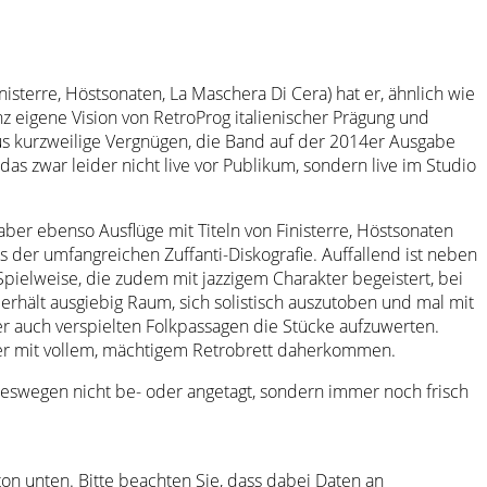
isterre, Höstsonaten, La Maschera Di Cera) hat er, ähnlich wie
 eigene Vision von RetroProg italienischer Prägung und
raus kurzweilige Vergnügen, die Band auf der 2014er Ausgabe
as zwar leider nicht live vor Publikum, sondern live im Studio
aber ebenso Ausflüge mit Titeln von Finisterre, Höstsonaten
s der umfangreichen Zuffanti-Diskografie. Auffallend ist neben
ielweise, die zudem mit jazzigem Charakter begeistert, bei
rhält ausgiebig Raum, sich solistisch auszutoben und mal mit
ber auch verspielten Folkpassagen die Stücke aufzuwerten.
oder mit vollem, mächtigem Retrobrett daherkommen.
deswegen nicht be- oder angetagt, sondern immer noch frisch
tton unten. Bitte beachten Sie, dass dabei Daten an