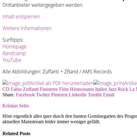
Drittanbieter weitergegeben werden.
Inhalt entsperren
Weitere Informationen
Surftipps:
Homepage
Bandcamp
YouTube
Alle Abbildungen: Zuffanti + ZBand / AMS Records
Artikel als PDF herunterladen
Artik
CD
Fabio Zuffanti
Finisterre
Flöte
Höstsonaten
Italien
Jazz Rock
La 
Share.
Facebook
Twitter
Pinterest
LinkedIn
Tumblr
Email
Kristian Selm
Höre eigentlich alles quer durch den bunten Gemüsegarten des Progr
aktuellen Mainstream leider immer weniger gefällt.
Related
Posts