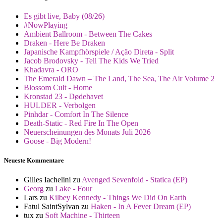
Es gibt live, Baby (08/26)
#NowPlaying
Ambient Ballroom - Between The Cakes
Draken - Here Be Draken
Japanische Kampfhörspiele / Ação Direta - Split
Jacob Brodovsky - Tell The Kids We Tried
Khadavra - ORO
The Emerald Dawn – The Land, The Sea, The Air Volume 2
Blossom Cult - Home
Kronstad 23 - Dødehavet
HULDER - Verbolgen
Pinhdar - Comfort In The Silence
Death-Static - Red Fire In The Open
Neuerscheinungen des Monats Juli 2026
Goose - Big Modern!
Neueste Kommentare
Gilles Iachelini
zu
Avenged Sevenfold - Statica (EP)
Georg
zu
Lake - Four
Lars
zu
Kilbey Kennedy - Things We Did On Earth
Fatul SaintSylvan
zu
Haken - In A Fever Dream (EP)
tux
zu
Soft Machine - Thirteen