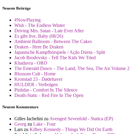
Neueste Beiträge
#NowPlaying
Wish - The Endless Winter
Driving Mrs. Satan - Late Ever After
Es gibt live, Baby (08/26)
Ambient Ballroom - Between The Cakes
Draken - Here Be Draken
Japanische Kampfhörspiele / Ação Direta - Split
Jacob Brodovsky - Tell The Kids We Tried
Khadavra - ORO
The Emerald Dawn – The Land, The Sea, The Air Volume 2
Blossom Cult - Home
Kronstad 23 - Dødehavet
HULDER - Verbolgen
Pinhdar - Comfort In The Silence
Death-Static - Red Fire In The Open
Neueste Kommentare
Gilles Iachelini
zu
Avenged Sevenfold - Statica (EP)
Georg
zu
Lake - Four
Lars
zu
Kilbey Kennedy - Things We Did On Earth