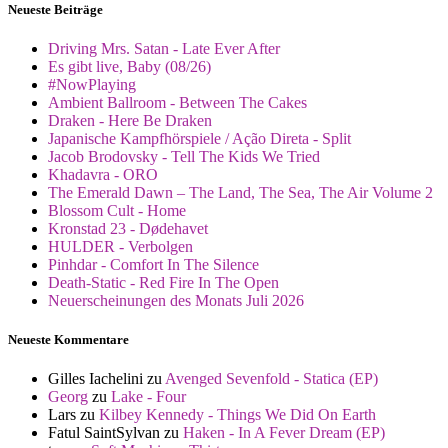
Neueste Beiträge
Driving Mrs. Satan - Late Ever After
Es gibt live, Baby (08/26)
#NowPlaying
Ambient Ballroom - Between The Cakes
Draken - Here Be Draken
Japanische Kampfhörspiele / Ação Direta - Split
Jacob Brodovsky - Tell The Kids We Tried
Khadavra - ORO
The Emerald Dawn – The Land, The Sea, The Air Volume 2
Blossom Cult - Home
Kronstad 23 - Dødehavet
HULDER - Verbolgen
Pinhdar - Comfort In The Silence
Death-Static - Red Fire In The Open
Neuerscheinungen des Monats Juli 2026
Neueste Kommentare
Gilles Iachelini
zu
Avenged Sevenfold - Statica (EP)
Georg
zu
Lake - Four
Lars
zu
Kilbey Kennedy - Things We Did On Earth
Fatul SaintSylvan
zu
Haken - In A Fever Dream (EP)