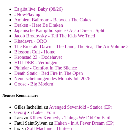
Es gibt live, Baby (08/26)
#NowPlaying
Ambient Ballroom - Between The Cakes
Draken - Here Be Draken
Japanische Kampfhörspiele / Ação Direta - Split
Jacob Brodovsky - Tell The Kids We Tried
Khadavra - ORO
The Emerald Dawn – The Land, The Sea, The Air Volume 2
Blossom Cult - Home
Kronstad 23 - Dødehavet
HULDER - Verbolgen
Pinhdar - Comfort In The Silence
Death-Static - Red Fire In The Open
Neuerscheinungen des Monats Juli 2026
Goose - Big Modern!
Neueste Kommentare
Gilles Iachelini
zu
Avenged Sevenfold - Statica (EP)
Georg
zu
Lake - Four
Lars
zu
Kilbey Kennedy - Things We Did On Earth
Fatul SaintSylvan
zu
Haken - In A Fever Dream (EP)
tux
zu
Soft Machine - Thirteen