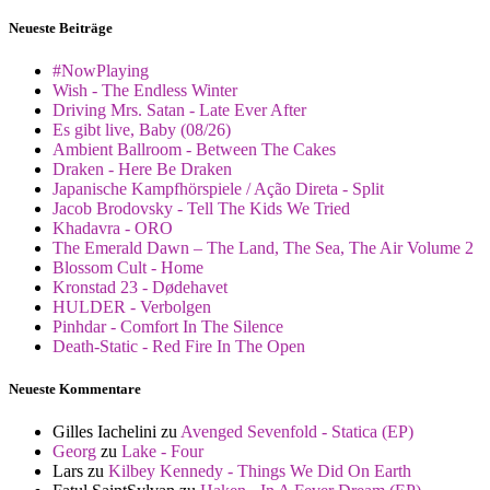
Neueste Beiträge
#NowPlaying
Wish - The Endless Winter
Driving Mrs. Satan - Late Ever After
Es gibt live, Baby (08/26)
Ambient Ballroom - Between The Cakes
Draken - Here Be Draken
Japanische Kampfhörspiele / Ação Direta - Split
Jacob Brodovsky - Tell The Kids We Tried
Khadavra - ORO
The Emerald Dawn – The Land, The Sea, The Air Volume 2
Blossom Cult - Home
Kronstad 23 - Dødehavet
HULDER - Verbolgen
Pinhdar - Comfort In The Silence
Death-Static - Red Fire In The Open
Neueste Kommentare
Gilles Iachelini
zu
Avenged Sevenfold - Statica (EP)
Georg
zu
Lake - Four
Lars
zu
Kilbey Kennedy - Things We Did On Earth