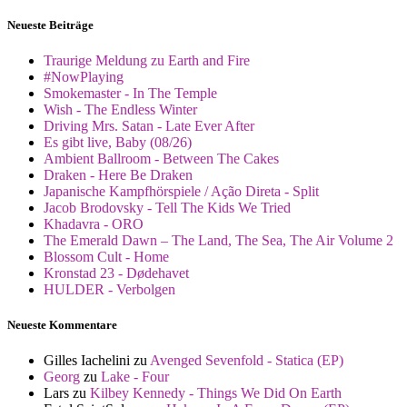
Neueste Beiträge
Traurige Meldung zu Earth and Fire
#NowPlaying
Smokemaster - In The Temple
Wish - The Endless Winter
Driving Mrs. Satan - Late Ever After
Es gibt live, Baby (08/26)
Ambient Ballroom - Between The Cakes
Draken - Here Be Draken
Japanische Kampfhörspiele / Ação Direta - Split
Jacob Brodovsky - Tell The Kids We Tried
Khadavra - ORO
The Emerald Dawn – The Land, The Sea, The Air Volume 2
Blossom Cult - Home
Kronstad 23 - Dødehavet
HULDER - Verbolgen
Neueste Kommentare
Gilles Iachelini
zu
Avenged Sevenfold - Statica (EP)
Georg
zu
Lake - Four
Lars
zu
Kilbey Kennedy - Things We Did On Earth