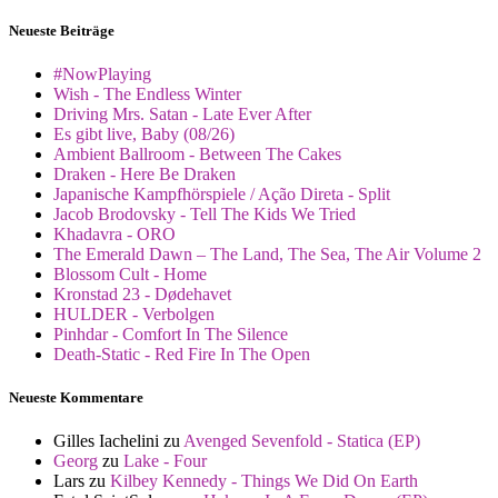
Neueste Beiträge
#NowPlaying
Wish - The Endless Winter
Driving Mrs. Satan - Late Ever After
Es gibt live, Baby (08/26)
Ambient Ballroom - Between The Cakes
Draken - Here Be Draken
Japanische Kampfhörspiele / Ação Direta - Split
Jacob Brodovsky - Tell The Kids We Tried
Khadavra - ORO
The Emerald Dawn – The Land, The Sea, The Air Volume 2
Blossom Cult - Home
Kronstad 23 - Dødehavet
HULDER - Verbolgen
Pinhdar - Comfort In The Silence
Death-Static - Red Fire In The Open
Neueste Kommentare
Gilles Iachelini
zu
Avenged Sevenfold - Statica (EP)
Georg
zu
Lake - Four
Lars
zu
Kilbey Kennedy - Things We Did On Earth