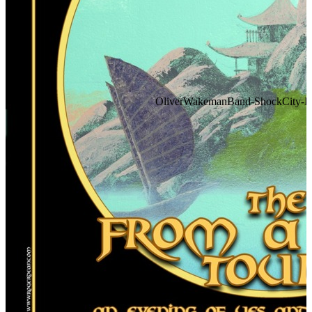
OliverWakemanBand-ShockCity-FA