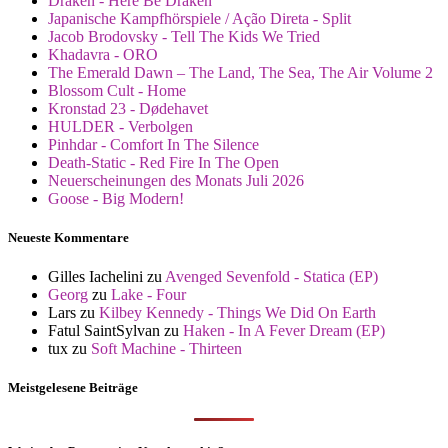
Draken - Here Be Draken
Japanische Kampfhörspiele / Ação Direta - Split
Jacob Brodovsky - Tell The Kids We Tried
Khadavra - ORO
The Emerald Dawn – The Land, The Sea, The Air Volume 2
Blossom Cult - Home
Kronstad 23 - Dødehavet
HULDER - Verbolgen
Pinhdar - Comfort In The Silence
Death-Static - Red Fire In The Open
Neuerscheinungen des Monats Juli 2026
Goose - Big Modern!
Neueste Kommentare
Gilles Iachelini
zu
Avenged Sevenfold - Statica (EP)
Georg
zu
Lake - Four
Lars
zu
Kilbey Kennedy - Things We Did On Earth
Fatul SaintSylvan
zu
Haken - In A Fever Dream (EP)
tux
zu
Soft Machine - Thirteen
Meistgelesene Beiträge