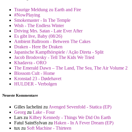
Traurige Meldung zu Earth and Fire
#NowPlaying
Smokemaster - In The Temple
Wish - The Endless Winter
Driving Mrs. Satan - Late Ever After
Es gibt live, Baby (08/26)
Ambient Ballroom - Between The Cakes
Draken - Here Be Draken
Japanische Kampfhörspiele / Ação Direta - Split
Jacob Brodovsky - Tell The Kids We Tried
Khadavra - ORO
The Emerald Dawn – The Land, The Sea, The Air Volume 2
Blossom Cult - Home
Kronstad 23 - Dødehavet
HULDER - Verbolgen
Neueste Kommentare
Gilles Iachelini
zu
Avenged Sevenfold - Statica (EP)
Georg
zu
Lake - Four
Lars
zu
Kilbey Kennedy - Things We Did On Earth
Fatul SaintSylvan
zu
Haken - In A Fever Dream (EP)
tux
zu
Soft Machine - Thirteen