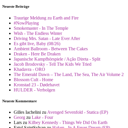
Neueste Beiträge
Traurige Meldung zu Earth and Fire
#NowPlaying
Smokemaster - In The Temple
Wish - The Endless Winter
Driving Mrs. Satan - Late Ever After
Es gibt live, Baby (08/26)
Ambient Ballroom - Between The Cakes
Draken - Here Be Draken
Japanische Kampfhörspiele / Ação Direta - Split
Jacob Brodovsky - Tell The Kids We Tried
Khadavra - ORO
The Emerald Dawn – The Land, The Sea, The Air Volume 2
Blossom Cult - Home
Kronstad 23 - Dødehavet
HULDER - Verbolgen
Neueste Kommentare
Gilles Iachelini
zu
Avenged Sevenfold - Statica (EP)
Georg
zu
Lake - Four
Lars
zu
Kilbey Kennedy - Things We Did On Earth
Fatul SaintSylvan
zu
Haken - In A Fever Dream (EP)