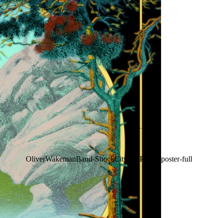
OliverWakemanBand-ShockCity-FAPTour-poster-full