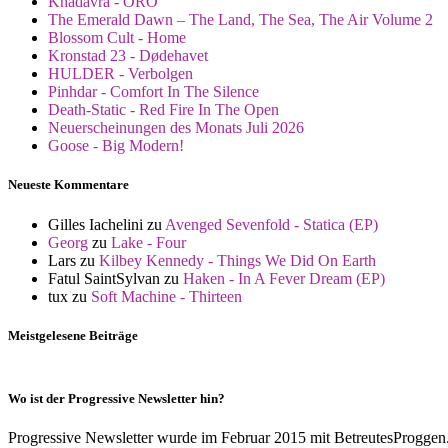
Khadavra - ORO
The Emerald Dawn – The Land, The Sea, The Air Volume 2
Blossom Cult - Home
Kronstad 23 - Dødehavet
HULDER - Verbolgen
Pinhdar - Comfort In The Silence
Death-Static - Red Fire In The Open
Neuerscheinungen des Monats Juli 2026
Goose - Big Modern!
Neueste Kommentare
Gilles Iachelini
zu
Avenged Sevenfold - Statica (EP)
Georg
zu
Lake - Four
Lars
zu
Kilbey Kennedy - Things We Did On Earth
Fatul SaintSylvan
zu
Haken - In A Fever Dream (EP)
tux
zu
Soft Machine - Thirteen
Meistgelesene Beiträge
Wo ist der Progressive Newsletter hin?
Progressive Newsletter wurde im Februar 2015 mit BetreutesProggen.de 