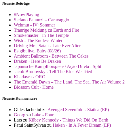
Neueste Beiträge
#NowPlaying
Stefano Panunzi – Caravaggio
Wehmut - IV: Sommer
Traurige Meldung zu Earth and Fire
Smokemaster - In The Temple
Wish - The Endless Winter
Driving Mrs. Satan - Late Ever After
Es gibt live, Baby (08/26)
Ambient Ballroom - Between The Cakes
Draken - Here Be Draken
Japanische Kampfhörspiele / Ação Direta - Split
Jacob Brodovsky - Tell The Kids We Tried
Khadavra - ORO
The Emerald Dawn – The Land, The Sea, The Air Volume 2
Blossom Cult - Home
Neueste Kommentare
Gilles Iachelini
zu
Avenged Sevenfold - Statica (EP)
Georg
zu
Lake - Four
Lars
zu
Kilbey Kennedy - Things We Did On Earth
Fatul SaintSylvan
zu
Haken - In A Fever Dream (EP)