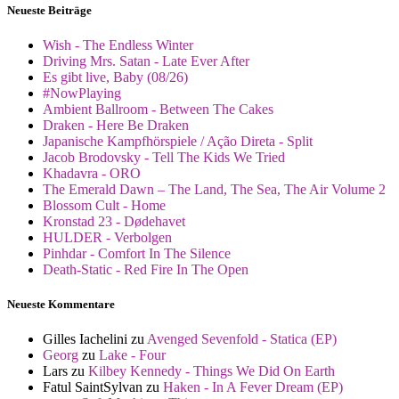
Neueste Beiträge
Wish - The Endless Winter
Driving Mrs. Satan - Late Ever After
Es gibt live, Baby (08/26)
#NowPlaying
Ambient Ballroom - Between The Cakes
Draken - Here Be Draken
Japanische Kampfhörspiele / Ação Direta - Split
Jacob Brodovsky - Tell The Kids We Tried
Khadavra - ORO
The Emerald Dawn – The Land, The Sea, The Air Volume 2
Blossom Cult - Home
Kronstad 23 - Dødehavet
HULDER - Verbolgen
Pinhdar - Comfort In The Silence
Death-Static - Red Fire In The Open
Neueste Kommentare
Gilles Iachelini
zu
Avenged Sevenfold - Statica (EP)
Georg
zu
Lake - Four
Lars
zu
Kilbey Kennedy - Things We Did On Earth
Fatul SaintSylvan
zu
Haken - In A Fever Dream (EP)