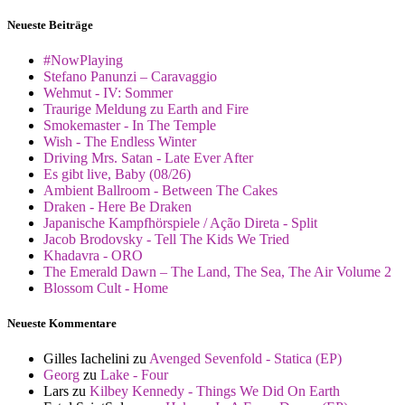
Neueste Beiträge
#NowPlaying
Stefano Panunzi – Caravaggio
Wehmut - IV: Sommer
Traurige Meldung zu Earth and Fire
Smokemaster - In The Temple
Wish - The Endless Winter
Driving Mrs. Satan - Late Ever After
Es gibt live, Baby (08/26)
Ambient Ballroom - Between The Cakes
Draken - Here Be Draken
Japanische Kampfhörspiele / Ação Direta - Split
Jacob Brodovsky - Tell The Kids We Tried
Khadavra - ORO
The Emerald Dawn – The Land, The Sea, The Air Volume 2
Blossom Cult - Home
Neueste Kommentare
Gilles Iachelini
zu
Avenged Sevenfold - Statica (EP)
Georg
zu
Lake - Four
Lars
zu
Kilbey Kennedy - Things We Did On Earth