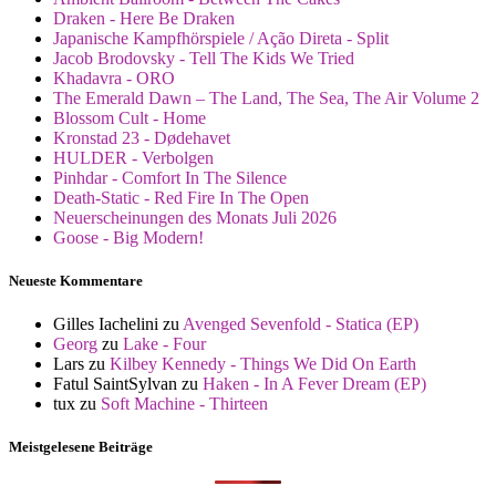
Draken - Here Be Draken
Japanische Kampfhörspiele / Ação Direta - Split
Jacob Brodovsky - Tell The Kids We Tried
Khadavra - ORO
The Emerald Dawn – The Land, The Sea, The Air Volume 2
Blossom Cult - Home
Kronstad 23 - Dødehavet
HULDER - Verbolgen
Pinhdar - Comfort In The Silence
Death-Static - Red Fire In The Open
Neuerscheinungen des Monats Juli 2026
Goose - Big Modern!
Neueste Kommentare
Gilles Iachelini
zu
Avenged Sevenfold - Statica (EP)
Georg
zu
Lake - Four
Lars
zu
Kilbey Kennedy - Things We Did On Earth
Fatul SaintSylvan
zu
Haken - In A Fever Dream (EP)
tux
zu
Soft Machine - Thirteen
Meistgelesene Beiträge