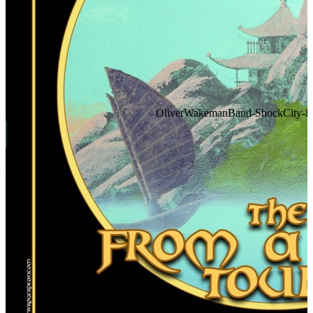
OliverWakemanBand-ShockCity-FA