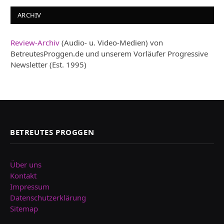
ARCHIV
Review-Archiv
(Audio- u. Video-Medien) von
BetreutesProggen.de und unserem Vorläufer Progressive
Newsletter (Est. 1995)
BETREUTES PROGGEN
Über uns
Kontakt
Impressum
Datenschutzerklärung
Sitemap