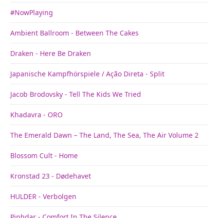
#NowPlaying
Ambient Ballroom - Between The Cakes
Draken - Here Be Draken
Japanische Kampfhörspiele / Ação Direta - Split
Jacob Brodovsky - Tell The Kids We Tried
Khadavra - ORO
The Emerald Dawn – The Land, The Sea, The Air Volume 2
Blossom Cult - Home
Kronstad 23 - Dødehavet
HULDER - Verbolgen
Pinhdar - Comfort In The Silence