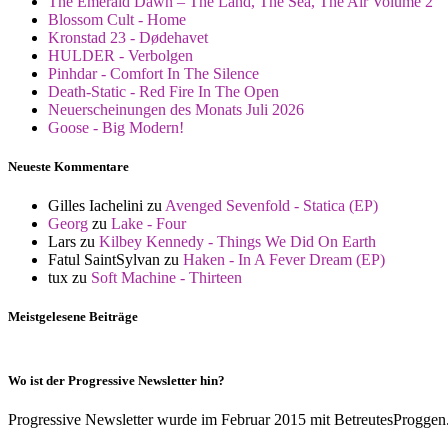
The Emerald Dawn – The Land, The Sea, The Air Volume 2
Blossom Cult - Home
Kronstad 23 - Dødehavet
HULDER - Verbolgen
Pinhdar - Comfort In The Silence
Death-Static - Red Fire In The Open
Neuerscheinungen des Monats Juli 2026
Goose - Big Modern!
Neueste Kommentare
Gilles Iachelini
zu
Avenged Sevenfold - Statica (EP)
Georg
zu
Lake - Four
Lars
zu
Kilbey Kennedy - Things We Did On Earth
Fatul SaintSylvan
zu
Haken - In A Fever Dream (EP)
tux
zu
Soft Machine - Thirteen
Meistgelesene Beiträge
Wo ist der Progressive Newsletter hin?
Progressive Newsletter wurde im Februar 2015 mit BetreutesProggen.de 