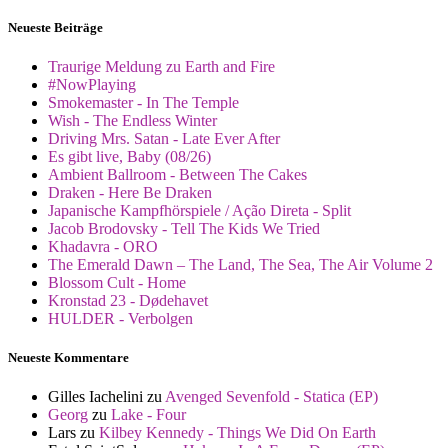
Neueste Beiträge
Traurige Meldung zu Earth and Fire
#NowPlaying
Smokemaster - In The Temple
Wish - The Endless Winter
Driving Mrs. Satan - Late Ever After
Es gibt live, Baby (08/26)
Ambient Ballroom - Between The Cakes
Draken - Here Be Draken
Japanische Kampfhörspiele / Ação Direta - Split
Jacob Brodovsky - Tell The Kids We Tried
Khadavra - ORO
The Emerald Dawn – The Land, The Sea, The Air Volume 2
Blossom Cult - Home
Kronstad 23 - Dødehavet
HULDER - Verbolgen
Neueste Kommentare
Gilles Iachelini
zu
Avenged Sevenfold - Statica (EP)
Georg
zu
Lake - Four
Lars
zu
Kilbey Kennedy - Things We Did On Earth