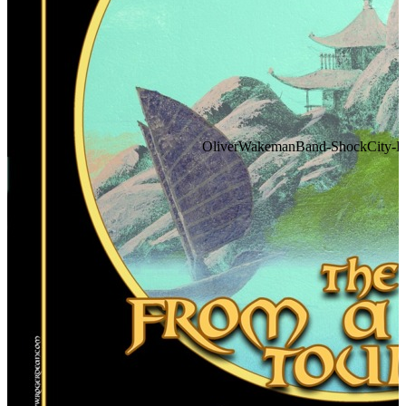
OliverWakemanBand-ShockCity-FA