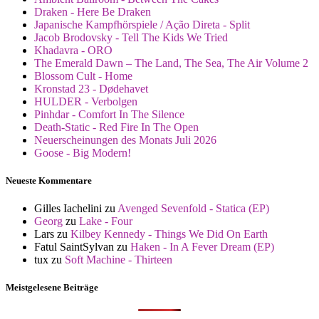
Draken - Here Be Draken
Japanische Kampfhörspiele / Ação Direta - Split
Jacob Brodovsky - Tell The Kids We Tried
Khadavra - ORO
The Emerald Dawn – The Land, The Sea, The Air Volume 2
Blossom Cult - Home
Kronstad 23 - Dødehavet
HULDER - Verbolgen
Pinhdar - Comfort In The Silence
Death-Static - Red Fire In The Open
Neuerscheinungen des Monats Juli 2026
Goose - Big Modern!
Neueste Kommentare
Gilles Iachelini
zu
Avenged Sevenfold - Statica (EP)
Georg
zu
Lake - Four
Lars
zu
Kilbey Kennedy - Things We Did On Earth
Fatul SaintSylvan
zu
Haken - In A Fever Dream (EP)
tux
zu
Soft Machine - Thirteen
Meistgelesene Beiträge