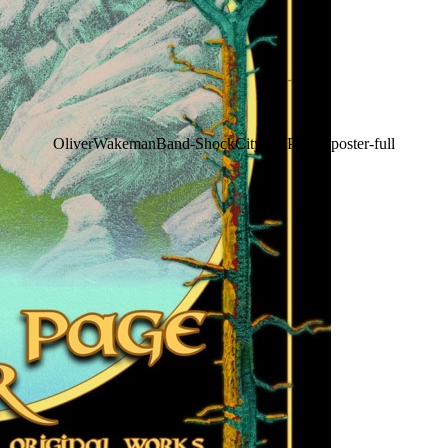
OliverWakemanBand-ShockCity-FAPTour-poster-full