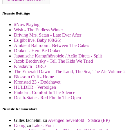
Neueste Beiträge
#NowPlaying
Wish - The Endless Winter
Driving Mrs. Satan - Late Ever After
Es gibt live, Baby (08/26)
Ambient Ballroom - Between The Cakes
Draken - Here Be Draken
Japanische Kampfhörspiele / Ação Direta - Split
Jacob Brodovsky - Tell The Kids We Tried
Khadavra - ORO
The Emerald Dawn – The Land, The Sea, The Air Volume 2
Blossom Cult - Home
Kronstad 23 - Dødehavet
HULDER - Verbolgen
Pinhdar - Comfort In The Silence
Death-Static - Red Fire In The Open
Neueste Kommentare
Gilles Iachelini
zu
Avenged Sevenfold - Statica (EP)
Georg
zu
Lake - Four