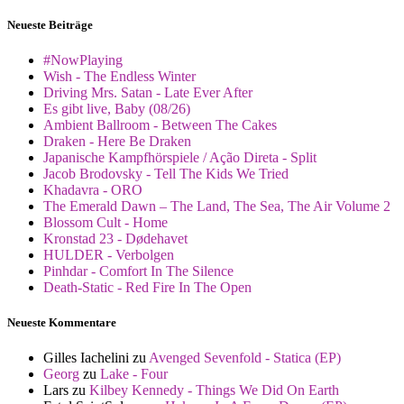
Neueste Beiträge
#NowPlaying
Wish - The Endless Winter
Driving Mrs. Satan - Late Ever After
Es gibt live, Baby (08/26)
Ambient Ballroom - Between The Cakes
Draken - Here Be Draken
Japanische Kampfhörspiele / Ação Direta - Split
Jacob Brodovsky - Tell The Kids We Tried
Khadavra - ORO
The Emerald Dawn – The Land, The Sea, The Air Volume 2
Blossom Cult - Home
Kronstad 23 - Dødehavet
HULDER - Verbolgen
Pinhdar - Comfort In The Silence
Death-Static - Red Fire In The Open
Neueste Kommentare
Gilles Iachelini
zu
Avenged Sevenfold - Statica (EP)
Georg
zu
Lake - Four
Lars
zu
Kilbey Kennedy - Things We Did On Earth