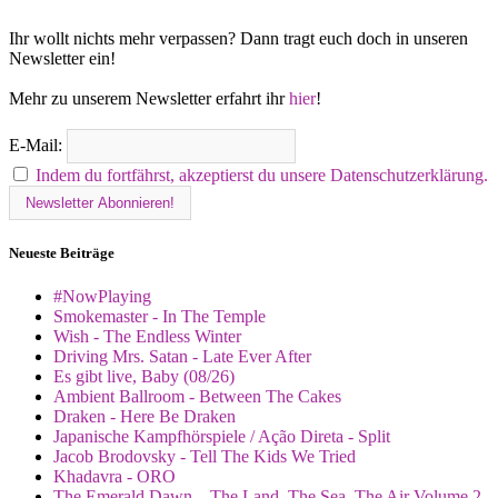
Ihr wollt nichts mehr verpassen? Dann tragt euch doch in unseren
Newsletter ein!
Mehr zu unserem Newsletter erfahrt ihr
hier
!
E-Mail:
Indem du fortfährst, akzeptierst du unsere Datenschutzerklärung.
Neueste Beiträge
#NowPlaying
Smokemaster - In The Temple
Wish - The Endless Winter
Driving Mrs. Satan - Late Ever After
Es gibt live, Baby (08/26)
Ambient Ballroom - Between The Cakes
Draken - Here Be Draken
Japanische Kampfhörspiele / Ação Direta - Split
Jacob Brodovsky - Tell The Kids We Tried
Khadavra - ORO
The Emerald Dawn – The Land, The Sea, The Air Volume 2