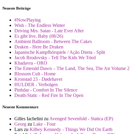
Neueste Beiträge
#NowPlaying
Wish - The Endless Winter
Driving Mrs. Satan - Late Ever After
Es gibt live, Baby (08/26)
Ambient Ballroom - Between The Cakes
Draken - Here Be Draken
Japanische Kampfhörspiele / Ação Direta - Split
Jacob Brodovsky - Tell The Kids We Tried
Khadavra - ORO
The Emerald Dawn – The Land, The Sea, The Air Volume 2
Blossom Cult - Home
Kronstad 23 - Dødehavet
HULDER - Verbolgen
Pinhdar - Comfort In The Silence
Death-Static - Red Fire In The Open
Neueste Kommentare
Gilles Iachelini
zu
Avenged Sevenfold - Statica (EP)
Georg
zu
Lake - Four
Lars
zu
Kilbey Kennedy - Things We Did On Earth