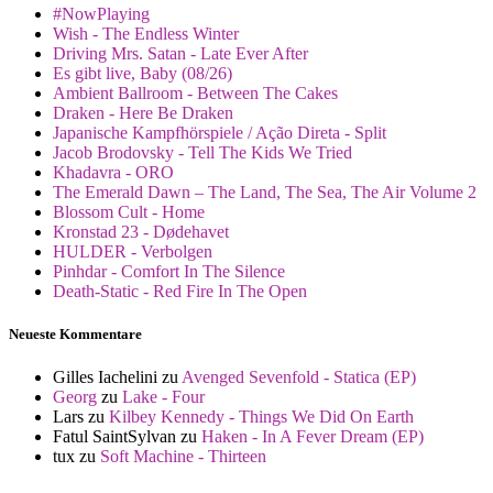
#NowPlaying
Wish - The Endless Winter
Driving Mrs. Satan - Late Ever After
Es gibt live, Baby (08/26)
Ambient Ballroom - Between The Cakes
Draken - Here Be Draken
Japanische Kampfhörspiele / Ação Direta - Split
Jacob Brodovsky - Tell The Kids We Tried
Khadavra - ORO
The Emerald Dawn – The Land, The Sea, The Air Volume 2
Blossom Cult - Home
Kronstad 23 - Dødehavet
HULDER - Verbolgen
Pinhdar - Comfort In The Silence
Death-Static - Red Fire In The Open
Neueste Kommentare
Gilles Iachelini
zu
Avenged Sevenfold - Statica (EP)
Georg
zu
Lake - Four
Lars
zu
Kilbey Kennedy - Things We Did On Earth
Fatul SaintSylvan
zu
Haken - In A Fever Dream (EP)
tux
zu
Soft Machine - Thirteen