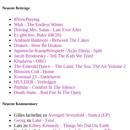
Neueste Beiträge
#NowPlaying
Wish - The Endless Winter
Driving Mrs. Satan - Late Ever After
Es gibt live, Baby (08/26)
Ambient Ballroom - Between The Cakes
Draken - Here Be Draken
Japanische Kampfhörspiele / Ação Direta - Split
Jacob Brodovsky - Tell The Kids We Tried
Khadavra - ORO
The Emerald Dawn – The Land, The Sea, The Air Volume 2
Blossom Cult - Home
Kronstad 23 - Dødehavet
HULDER - Verbolgen
Pinhdar - Comfort In The Silence
Death-Static - Red Fire In The Open
Neueste Kommentare
Gilles Iachelini
zu
Avenged Sevenfold - Statica (EP)
Georg
zu
Lake - Four
Lars
zu
Kilbey Kennedy - Things We Did On Earth