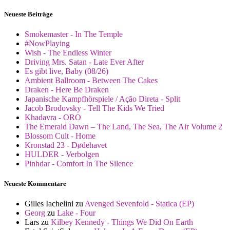
Neueste Beiträge
Smokemaster - In The Temple
#NowPlaying
Wish - The Endless Winter
Driving Mrs. Satan - Late Ever After
Es gibt live, Baby (08/26)
Ambient Ballroom - Between The Cakes
Draken - Here Be Draken
Japanische Kampfhörspiele / Ação Direta - Split
Jacob Brodovsky - Tell The Kids We Tried
Khadavra - ORO
The Emerald Dawn – The Land, The Sea, The Air Volume 2
Blossom Cult - Home
Kronstad 23 - Dødehavet
HULDER - Verbolgen
Pinhdar - Comfort In The Silence
Neueste Kommentare
Gilles Iachelini
zu
Avenged Sevenfold - Statica (EP)
Georg
zu
Lake - Four
Lars
zu
Kilbey Kennedy - Things We Did On Earth