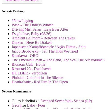
Neueste Beiträge
#NowPlaying
Wish - The Endless Winter
Driving Mrs. Satan - Late Ever After
Es gibt live, Baby (08/26)
Ambient Ballroom - Between The Cakes
Draken - Here Be Draken
Japanische Kampfhörspiele / Ação Direta - Split
Jacob Brodovsky - Tell The Kids We Tried
Khadavra - ORO
The Emerald Dawn – The Land, The Sea, The Air Volume 2
Blossom Cult - Home
Kronstad 23 - Dødehavet
HULDER - Verbolgen
Pinhdar - Comfort In The Silence
Death-Static - Red Fire In The Open
Neueste Kommentare
Gilles Iachelini
zu
Avenged Sevenfold - Statica (EP)
Georg
zu
Lake - Four