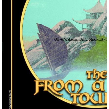
OliverWakemanBand-ShockCity-FA