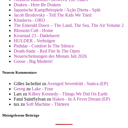
Draken - Here Be Draken
Japanische Kampfhörspiele / Ação Direta - Split
Jacob Brodovsky - Tell The Kids We Tried
Khadavra - ORO
The Emerald Dawn – The Land, The Sea, The Air Volume 2
Blossom Cult - Home
Kronstad 23 - Dødehavet
HULDER - Verbolgen
Pinhdar - Comfort In The Silence
Death-Static - Red Fire In The Open
Neuerscheinungen des Monats Juli 2026
Goose - Big Modern!
Neueste Kommentare
Gilles Iachelini
zu
Avenged Sevenfold - Statica (EP)
Georg
zu
Lake - Four
Lars
zu
Kilbey Kennedy - Things We Did On Earth
Fatul SaintSylvan
zu
Haken - In A Fever Dream (EP)
tux
zu
Soft Machine - Thirteen
Meistgelesene Beiträge