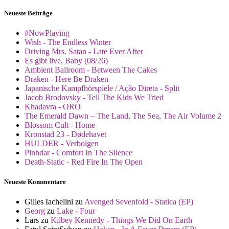
Neueste Beiträge
#NowPlaying
Wish - The Endless Winter
Driving Mrs. Satan - Late Ever After
Es gibt live, Baby (08/26)
Ambient Ballroom - Between The Cakes
Draken - Here Be Draken
Japanische Kampfhörspiele / Ação Direta - Split
Jacob Brodovsky - Tell The Kids We Tried
Khadavra - ORO
The Emerald Dawn – The Land, The Sea, The Air Volume 2
Blossom Cult - Home
Kronstad 23 - Dødehavet
HULDER - Verbolgen
Pinhdar - Comfort In The Silence
Death-Static - Red Fire In The Open
Neueste Kommentare
Gilles Iachelini
zu
Avenged Sevenfold - Statica (EP)
Georg
zu
Lake - Four
Lars
zu
Kilbey Kennedy - Things We Did On Earth