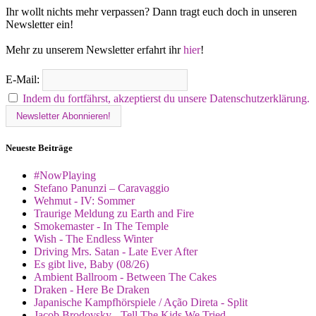
Ihr wollt nichts mehr verpassen? Dann tragt euch doch in unseren
Newsletter ein!
Mehr zu unserem Newsletter erfahrt ihr
hier
!
E-Mail:
Indem du fortfährst, akzeptierst du unsere Datenschutzerklärung.
Neueste Beiträge
#NowPlaying
Stefano Panunzi – Caravaggio
Wehmut - IV: Sommer
Traurige Meldung zu Earth and Fire
Smokemaster - In The Temple
Wish - The Endless Winter
Driving Mrs. Satan - Late Ever After
Es gibt live, Baby (08/26)
Ambient Ballroom - Between The Cakes
Draken - Here Be Draken
Japanische Kampfhörspiele / Ação Direta - Split
Jacob Brodovsky - Tell The Kids We Tried