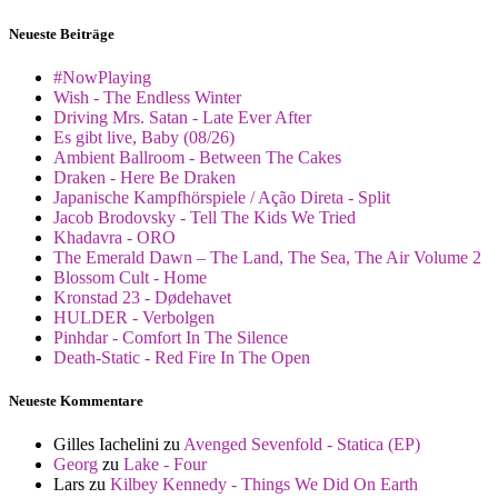
Neueste Beiträge
#NowPlaying
Wish - The Endless Winter
Driving Mrs. Satan - Late Ever After
Es gibt live, Baby (08/26)
Ambient Ballroom - Between The Cakes
Draken - Here Be Draken
Japanische Kampfhörspiele / Ação Direta - Split
Jacob Brodovsky - Tell The Kids We Tried
Khadavra - ORO
The Emerald Dawn – The Land, The Sea, The Air Volume 2
Blossom Cult - Home
Kronstad 23 - Dødehavet
HULDER - Verbolgen
Pinhdar - Comfort In The Silence
Death-Static - Red Fire In The Open
Neueste Kommentare
Gilles Iachelini
zu
Avenged Sevenfold - Statica (EP)
Georg
zu
Lake - Four
Lars
zu
Kilbey Kennedy - Things We Did On Earth