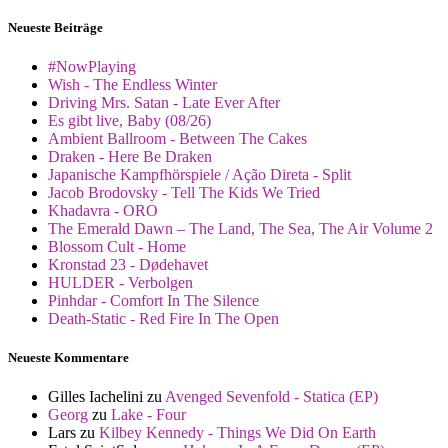
Neueste Beiträge
#NowPlaying
Wish - The Endless Winter
Driving Mrs. Satan - Late Ever After
Es gibt live, Baby (08/26)
Ambient Ballroom - Between The Cakes
Draken - Here Be Draken
Japanische Kampfhörspiele / Ação Direta - Split
Jacob Brodovsky - Tell The Kids We Tried
Khadavra - ORO
The Emerald Dawn – The Land, The Sea, The Air Volume 2
Blossom Cult - Home
Kronstad 23 - Dødehavet
HULDER - Verbolgen
Pinhdar - Comfort In The Silence
Death-Static - Red Fire In The Open
Neueste Kommentare
Gilles Iachelini
zu
Avenged Sevenfold - Statica (EP)
Georg
zu
Lake - Four
Lars
zu
Kilbey Kennedy - Things We Did On Earth