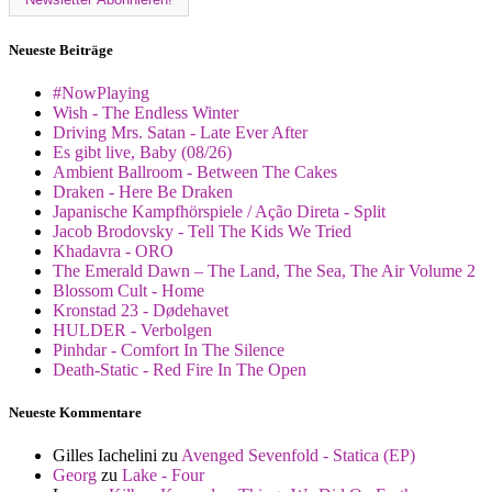
Neueste Beiträge
#NowPlaying
Wish - The Endless Winter
Driving Mrs. Satan - Late Ever After
Es gibt live, Baby (08/26)
Ambient Ballroom - Between The Cakes
Draken - Here Be Draken
Japanische Kampfhörspiele / Ação Direta - Split
Jacob Brodovsky - Tell The Kids We Tried
Khadavra - ORO
The Emerald Dawn – The Land, The Sea, The Air Volume 2
Blossom Cult - Home
Kronstad 23 - Dødehavet
HULDER - Verbolgen
Pinhdar - Comfort In The Silence
Death-Static - Red Fire In The Open
Neueste Kommentare
Gilles Iachelini
zu
Avenged Sevenfold - Statica (EP)
Georg
zu
Lake - Four