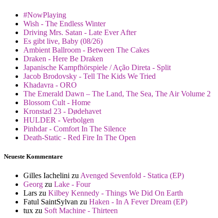
#NowPlaying
Wish - The Endless Winter
Driving Mrs. Satan - Late Ever After
Es gibt live, Baby (08/26)
Ambient Ballroom - Between The Cakes
Draken - Here Be Draken
Japanische Kampfhörspiele / Ação Direta - Split
Jacob Brodovsky - Tell The Kids We Tried
Khadavra - ORO
The Emerald Dawn – The Land, The Sea, The Air Volume 2
Blossom Cult - Home
Kronstad 23 - Dødehavet
HULDER - Verbolgen
Pinhdar - Comfort In The Silence
Death-Static - Red Fire In The Open
Neueste Kommentare
Gilles Iachelini
zu
Avenged Sevenfold - Statica (EP)
Georg
zu
Lake - Four
Lars
zu
Kilbey Kennedy - Things We Did On Earth
Fatul SaintSylvan
zu
Haken - In A Fever Dream (EP)
tux
zu
Soft Machine - Thirteen