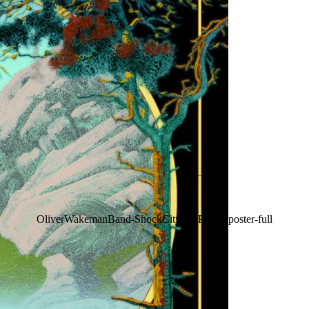
OliverWakemanBand-ShockCity-FAPTour-poster-full