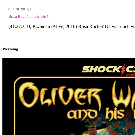
8. JUNI 2016
0
Brisa Roché - Invisible 1
(41:27, CD, Kwaidan /Al!ve, 2016) Brisa Roché? Da war doch w
Werbung