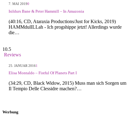
7. MAI 2019
0
Isildurs Bane & Peter Hammill – In Amazonia
(40:16, CD, Ataraxia Productions/Just for Kicks, 2019)
HAMMdulILLah - Ich progshippe jetzt! Allerdings wurde
die…
10.5
Reviews
25. JANUAR 2016
1
Elisa Montaldo – Fistful Of Planets Part I
(34:29, CD, Black Widow, 2015) Muss man sich Sorgen um
Il Tempio Delle Clessidre machen?…
Werbung