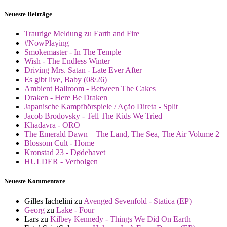
Neueste Beiträge
Traurige Meldung zu Earth and Fire
#NowPlaying
Smokemaster - In The Temple
Wish - The Endless Winter
Driving Mrs. Satan - Late Ever After
Es gibt live, Baby (08/26)
Ambient Ballroom - Between The Cakes
Draken - Here Be Draken
Japanische Kampfhörspiele / Ação Direta - Split
Jacob Brodovsky - Tell The Kids We Tried
Khadavra - ORO
The Emerald Dawn – The Land, The Sea, The Air Volume 2
Blossom Cult - Home
Kronstad 23 - Dødehavet
HULDER - Verbolgen
Neueste Kommentare
Gilles Iachelini
zu
Avenged Sevenfold - Statica (EP)
Georg
zu
Lake - Four
Lars
zu
Kilbey Kennedy - Things We Did On Earth