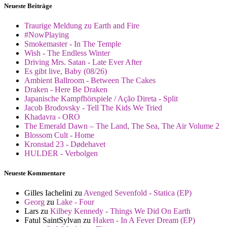
Neueste Beiträge
Traurige Meldung zu Earth and Fire
#NowPlaying
Smokemaster - In The Temple
Wish - The Endless Winter
Driving Mrs. Satan - Late Ever After
Es gibt live, Baby (08/26)
Ambient Ballroom - Between The Cakes
Draken - Here Be Draken
Japanische Kampfhörspiele / Ação Direta - Split
Jacob Brodovsky - Tell The Kids We Tried
Khadavra - ORO
The Emerald Dawn – The Land, The Sea, The Air Volume 2
Blossom Cult - Home
Kronstad 23 - Dødehavet
HULDER - Verbolgen
Neueste Kommentare
Gilles Iachelini
zu
Avenged Sevenfold - Statica (EP)
Georg
zu
Lake - Four
Lars
zu
Kilbey Kennedy - Things We Did On Earth
Fatul SaintSylvan
zu
Haken - In A Fever Dream (EP)