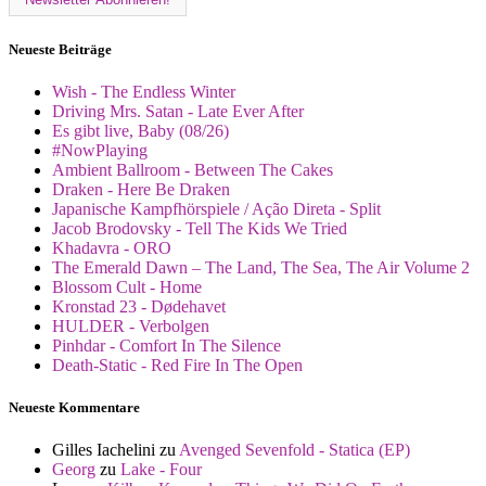
Neueste Beiträge
Wish - The Endless Winter
Driving Mrs. Satan - Late Ever After
Es gibt live, Baby (08/26)
#NowPlaying
Ambient Ballroom - Between The Cakes
Draken - Here Be Draken
Japanische Kampfhörspiele / Ação Direta - Split
Jacob Brodovsky - Tell The Kids We Tried
Khadavra - ORO
The Emerald Dawn – The Land, The Sea, The Air Volume 2
Blossom Cult - Home
Kronstad 23 - Dødehavet
HULDER - Verbolgen
Pinhdar - Comfort In The Silence
Death-Static - Red Fire In The Open
Neueste Kommentare
Gilles Iachelini
zu
Avenged Sevenfold - Statica (EP)
Georg
zu
Lake - Four