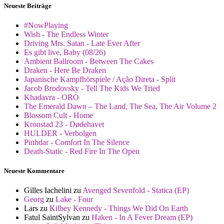
Neueste Beiträge
#NowPlaying
Wish - The Endless Winter
Driving Mrs. Satan - Late Ever After
Es gibt live, Baby (08/26)
Ambient Ballroom - Between The Cakes
Draken - Here Be Draken
Japanische Kampfhörspiele / Ação Direta - Split
Jacob Brodovsky - Tell The Kids We Tried
Khadavra - ORO
The Emerald Dawn – The Land, The Sea, The Air Volume 2
Blossom Cult - Home
Kronstad 23 - Dødehavet
HULDER - Verbolgen
Pinhdar - Comfort In The Silence
Death-Static - Red Fire In The Open
Neueste Kommentare
Gilles Iachelini
zu
Avenged Sevenfold - Statica (EP)
Georg
zu
Lake - Four
Lars
zu
Kilbey Kennedy - Things We Did On Earth
Fatul SaintSylvan
zu
Haken - In A Fever Dream (EP)