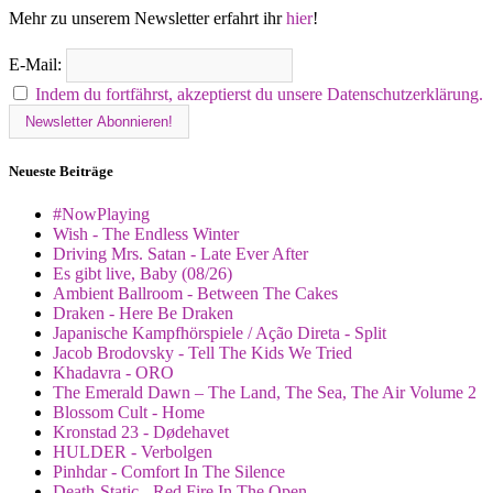
Mehr zu unserem Newsletter erfahrt ihr
hier
!
E-Mail:
Indem du fortfährst, akzeptierst du unsere Datenschutzerklärung.
Neueste Beiträge
#NowPlaying
Wish - The Endless Winter
Driving Mrs. Satan - Late Ever After
Es gibt live, Baby (08/26)
Ambient Ballroom - Between The Cakes
Draken - Here Be Draken
Japanische Kampfhörspiele / Ação Direta - Split
Jacob Brodovsky - Tell The Kids We Tried
Khadavra - ORO
The Emerald Dawn – The Land, The Sea, The Air Volume 2
Blossom Cult - Home
Kronstad 23 - Dødehavet
HULDER - Verbolgen
Pinhdar - Comfort In The Silence
Death-Static - Red Fire In The Open