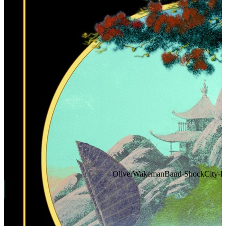
OliverWakemanBand-ShockCity-FA