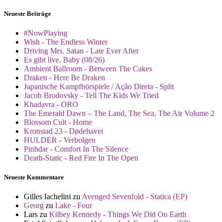
Neueste Beiträge
#NowPlaying
Wish - The Endless Winter
Driving Mrs. Satan - Late Ever After
Es gibt live, Baby (08/26)
Ambient Ballroom - Between The Cakes
Draken - Here Be Draken
Japanische Kampfhörspiele / Ação Direta - Split
Jacob Brodovsky - Tell The Kids We Tried
Khadavra - ORO
The Emerald Dawn – The Land, The Sea, The Air Volume 2
Blossom Cult - Home
Kronstad 23 - Dødehavet
HULDER - Verbolgen
Pinhdar - Comfort In The Silence
Death-Static - Red Fire In The Open
Neueste Kommentare
Gilles Iachelini
zu
Avenged Sevenfold - Statica (EP)
Georg
zu
Lake - Four
Lars
zu
Kilbey Kennedy - Things We Did On Earth