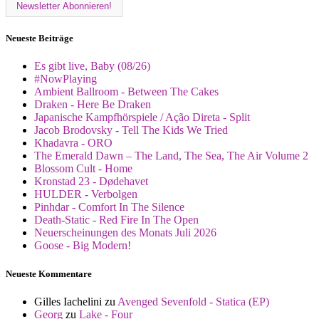
Neueste Beiträge
Es gibt live, Baby (08/26)
#NowPlaying
Ambient Ballroom - Between The Cakes
Draken - Here Be Draken
Japanische Kampfhörspiele / Ação Direta - Split
Jacob Brodovsky - Tell The Kids We Tried
Khadavra - ORO
The Emerald Dawn – The Land, The Sea, The Air Volume 2
Blossom Cult - Home
Kronstad 23 - Dødehavet
HULDER - Verbolgen
Pinhdar - Comfort In The Silence
Death-Static - Red Fire In The Open
Neuerscheinungen des Monats Juli 2026
Goose - Big Modern!
Neueste Kommentare
Gilles Iachelini
zu
Avenged Sevenfold - Statica (EP)
Georg
zu
Lake - Four